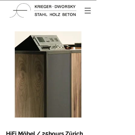
HiFi Möbel / 25hours Zürich