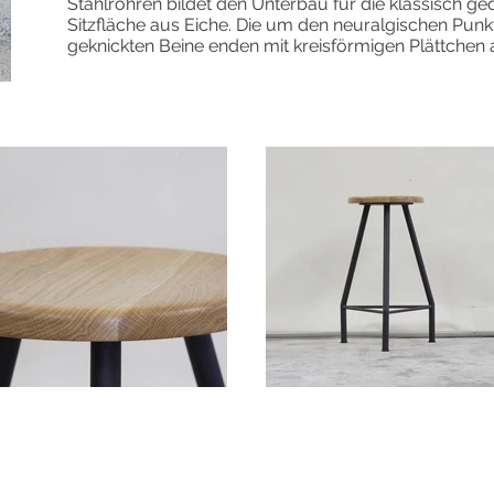
Stahlrohren bildet den Unterbau für die klassisch ge
Sitzfläche aus Eiche. Die um den neuralgischen Punk
geknickten Beine enden mit kreisförmigen Plättchen 