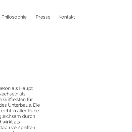
Philosophie
Presse
Kontakt
 Beton als Haupt
wechseln als
Griffleisten für
 des Unterbaus. Die
icht in aller Ruhe
 gleichsam durch
wirkt als
doch verspielten