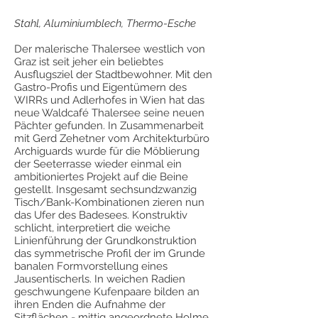
Stahl, Aluminiumblech, Thermo-Esche
Der malerische Thalersee westlich von
Graz ist seit jeher ein beliebtes
Ausflugsziel der Stadtbewohner. Mit den
Gastro-Profis und Eigentümern des
WIRRs und Adlerhofes in Wien hat das
neue Waldcafé Thalersee seine neuen
Pächter gefunden. In Zusammenarbeit
mit Gerd Zehetner vom Architekturbüro
Archiguards wurde für die Möblierung
der Seeterrasse wieder einmal ein
ambitioniertes Projekt auf die Beine
gestellt. Insgesamt sechsundzwanzig
Tisch/Bank-Kombinationen zieren nun
das Ufer des Badesees. Konstruktiv
schlicht, interpretiert die weiche
Linienführung der Grundkonstruktion
das symmetrische Profil der im Grunde
banalen Formvorstellung eines
Jausentischerls. In weichen Radien
geschwungene Kufenpaare bilden an
ihren Enden die Aufnahme der
Sitzflächen - mittig angeordnete Holme